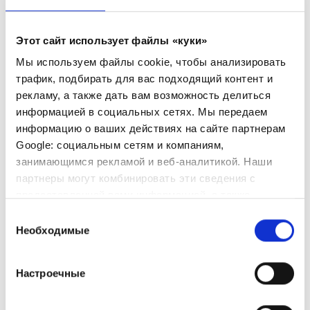
сообщат о доступных процедурах и
необходимых мерах
Этот сайт использует файлы «куки»
Обратите внимание, что внутренний бассейн,
Мы используем файлы cookie, чтобы анализировать
сауна, хаммам и джакузи не будут работать в
трафик, подбирать для вас подходящий контент и
2021 году из-за протоколов по охране здоровья
рекламу, а также дать вам возможность делиться
и безопасности COVID-19, утвержденных
информацией в социальных сетях. Мы передаем
правительством Греции. Соответствующие
информацию о ваших действиях на сайте партнерам
правила можно найти по этой ссылке:
Google: социальным сетям и компаниям,
https://mintour.gov.gr/wp-
занимающимся рекламой и веб-аналитикой. Наши
content/uploads/2021/05/KYA6632-2021-
партнеры могут комбинировать эти сведения с
ygeionomika-protokolla.pdf. Пожалуйста,
предоставленной вами информацией, а также
проверьте меню спа-салона, чтобы проверить
данными, которые они получили при использовании
Выбор
все процедуры и массажи, которые
вами их сервисов.
Необходимые
согласия
предлагаются на 2021 год, на странице «Спа и
фитнес» нашего веб-сайта.
Настроечные
СПОРТ И МЕРОПРИЯТИЯ
Доступны все виды спорта на открытом