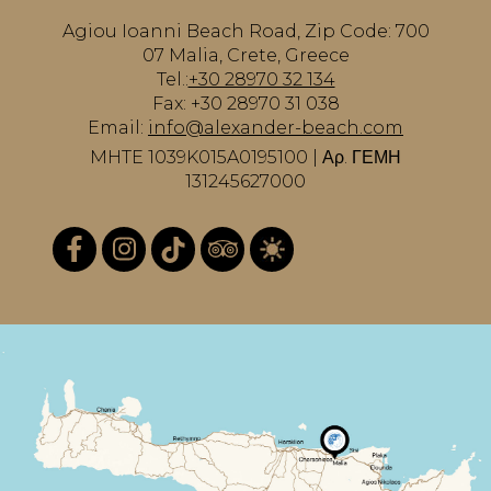
Agiou Ioanni Beach Road, Zip Code: 700
07 Malia, Crete, Greece
Tel.:
+30 28970 32 134
Fax: +30 28970 31 038
Email:
info@alexander-beach.com
MHTE 1039K015A0195100 | Αρ. ΓΕΜΗ
131245627000