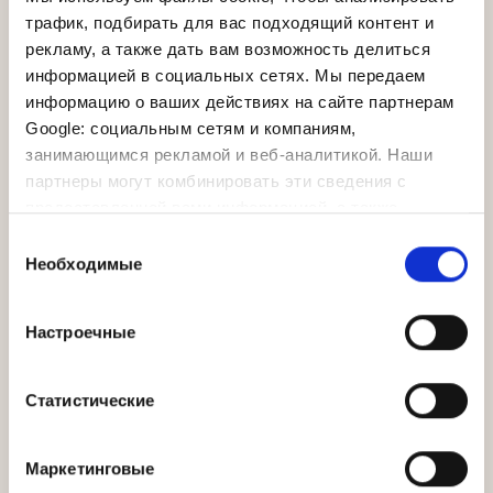
трафик, подбирать для вас подходящий контент и
Бесплатное приветственное угощение
рекламу, а также дать вам возможность делиться
Набор для кофе и чая (ежедневно
информацией в социальных сетях. Мы передаем
пополняется)
информацию о ваших действиях на сайте партнерам
Услуга пробуждения
Google: социальным сетям и компаниям,
Халаты и тапочки
занимающимся рекламой и веб-аналитикой. Наши
Эксклюзивные туалетные принадлежности в
партнеры могут комбинировать эти сведения с
ванной комнате
предоставленной вами информацией, а также
Экспресс-регистрация при заселении и
данными, которые они получили при использовании
Выбор
выезде
вами их сервисов.
Необходимые
согласия
Wi-Fi / Кабельный интернет Ethernet
(бесплатно)
Эксклюзивные дополнительные услуги только
Настроечные
для бронирующих отель на веб-сайте:
Поздний выезд гарантирован до 14:00 (после
Статистические
этого времени при наличии и по запросу).
Один ужин а ля карт при свечах в нашем
ресторане Meltemi за пребывание
Маркетинговые