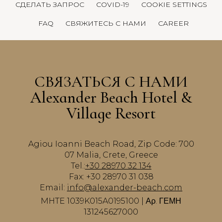
СДЕЛАТЬ ЗАПРОС
COVID-19
COOKIE SETTINGS
FAQ
СВЯЖИТЕСЬ С НАМИ
CAREER
СВЯЗАТЬСЯ С НАМИ
Alexander Beach Hotel &
Village Resort
Agiou Ioanni Beach Road, Zip Code: 700
07 Malia, Crete, Greece
Tel.:
+30 28970 32 134
Fax: +30 28970 31 038
Email:
info@alexander-beach.com
MHTE 1039K015A0195100 | Αρ. ΓΕΜΗ
131245627000