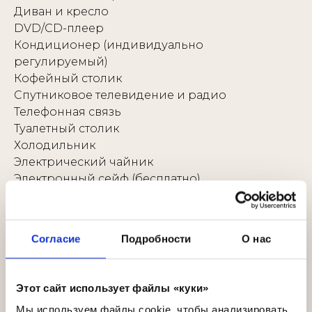
Диван и кресло
DVD/CD-плеер
Кондиционер (индивидуально
регулируемый)
Кофейный столик
Спутниковое телевидение и радио
Телефонная связь
Туалетный столик
Холодильник
Электрический чайник
Электронный сейф (бесплатно)
В ванной комнате:
Банные принадлежности
Мраморная ванная комната с ванной / душем и
Согласие
Подробности
О нас
WC
Фен
Этот сайт использует файлы «куки»
Шампунь и гель для душа
Дополнительные услуги:
Мы используем файлы cookie, чтобы анализировать