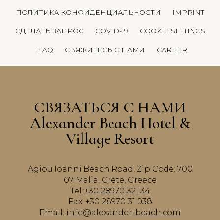
ПОЛИТИКА КОНФИДЕНЦИАЛЬНОСТИ
IMPRINT
СДЕЛАТЬ ЗАПРОС
COVID-19
COOKIE SETTINGS
FAQ
СВЯЖИТЕСЬ С НАМИ
CAREER
СВЯЗАТЬСЯ С НАМИ
Alexander Beach Hotel &
Village Resort
Agiou Ioanni Beach Road, Zip Code: 700
07 Malia, Crete, Greece
Tel.:
+30 28970 32 134
Fax: +30 28970 31 038
Email:
info@alexander-beach.com