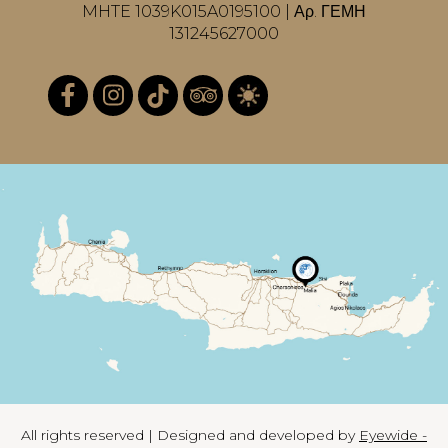
MHTE 1039K015A0195100 | Αρ. ΓΕΜΗ
131245627000
All rights reserved | Designed and developed by
Eyewide -