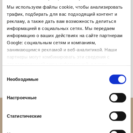
Мы используем файлы cookie, чтобы анализировать
трафик, подбирать для вас подходящий контент и
Я прочел и согласен с
политикой
рекламу, а также дать вам возможность делиться
конфиденциальности
информацией в социальных сетях. Мы передаем
Я хотел бы получать новости, предложения и
информацию о ваших действиях на сайте партнерам
обновленную информацию
Google: социальным сетям и компаниям,
Поля с пометкой "
*
" необходимы.
занимающимся рекламой и веб-аналитикой. Наши
партнеры могут комбинировать эти сведения с
Ваша личная информация не передается третьим
лицам и не используется для каких-либо целей, кроме
предоставленной вами информацией, а также
как для нашего общения с Вами.
данными, которые они получили при использовании
Выбор
вами их сервисов.
Необходимые
ОТПРАВИТЬ
согласия
Настроечные
Статистические
ЧИТАЙТЕ НАШИ НОВОСТИ