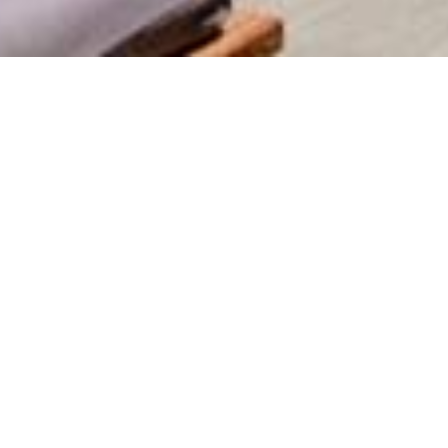
 ИЗ АЭРОПОРТА
фортным благодаря дополнительной
ит.
нсфером в одну сторону из аэропорта
ло отдыха.