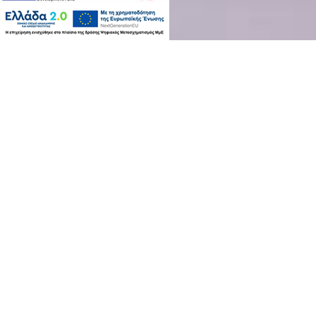
БЕСПЛАТНЫЙ Т
Сделайте ваше пребывание в Alex
пр
Гости с бронированием на общую сум
Ираклиона