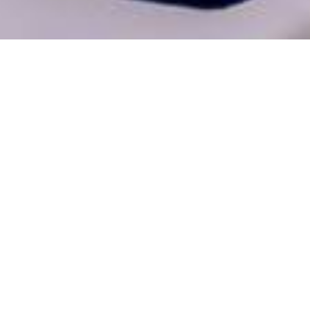
РАНСФЕР В ОДНУ СТОРОНУ
ИРАКЛИОНА
ander Beach Hotel & Village Resort ещё более ком
ивилегии, созданной для удобного прибытия на Кр
му от
1.200 €
могут воспользоваться бесплатным тра
 в отель, обеспечив себе лёгкое и комфортное нача
Период бронирования:
до 31/10/2026
ЗАБРОНИРОВАТЬ