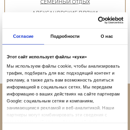
СЕМЕЙНЫЙ ОТДЫХ
АЛЕКСАНДРСКИЕ ПЛЯЖИ
АЛЕКСАНДР БАССЕЙНЫ
АЛЕКСАНДР БИЧ КЛУБ
Согласие
Подробности
О нас
СВЯЖИТЕСЬ С НАМИ
ДЛЯ ТУРАГЕНТОВ
Этот сайт использует файлы «куки»
Мы используем файлы cookie, чтобы анализировать
трафик, подбирать для вас подходящий контент и
рекламу, а также дать вам возможность делиться
информацией в социальных сетях. Мы передаем
информацию о ваших действиях на сайте партнерам
Google: социальным сетям и компаниям,
ЧИТАЙТЕ НАШИ НОВОСТИ
занимающимся рекламой и веб-аналитикой. Наши
партнеры могут комбинировать эти сведения с
узнать больше о курорте Alexander Beach Hotel &
предоставленной вами информацией, а также
Village и достопримечатальностях Крита
данными, которые они получили при использовании