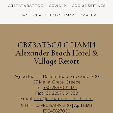
СДЕЛАТЬ ЗАПРОС
COVID-19
COOKIE SETTINGS
FAQ
СВЯЖИТЕСЬ С НАМИ
CAREER
СВЯЗАТЬСЯ С НАМИ
Alexander Beach Hotel &
Village Resort
Agiou Ioanni Beach Road, Zip Code: 700
07 Malia, Crete, Greece
Tel.:
+30 28970 32 134
Fax: +30 28970 31 038
Email:
info@alexander-beach.com
MHTE 1039K015A0195100 | Αρ. ΓΕΜΗ
131245627000