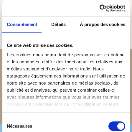
Consentement
Détails
À propos des cookies
Ce site web utilise des cookies.
Les cookies nous permettent de personnaliser le contenu
et les annonces, d'offrir des fonctionnalités relatives aux
médias sociaux et d'analyser notre trafic. Nous
NOS NOUVELLES
partageons également des informations sur l'utilisation de
notre site avec nos partenaires de médias sociaux, de
en savoir plus sur Alexander Beach et la destination
publicité et d'analyse, qui peuvent combiner celles-ci
Crète
avec d'autres informations que vous leur avez fournies
ou qu'ils ont collectées lors de votre utilisation de leurs
VISITEZ NOTRE BLOG
services.
Sélection
Nécessaires
du