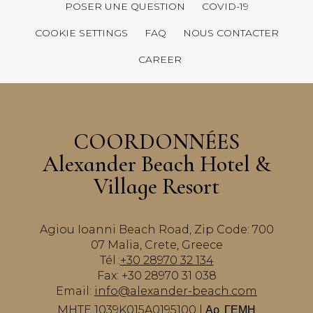
POSER UNE QUESTION
COVID-19
COOKIE SETTINGS
FAQ
NOUS CONTACTER
CAREER
COORDONNÉES
Alexander Beach Hotel &
Village Resort
Agiou Ioanni Beach Road, Zip Code: 700
07 Malia, Crete, Greece
Tél.:
+30 28970 32 134
Fax: +30 28970 31 038
Email:
info@alexander-beach.com
MHTE 1039K015A0195100 | Αρ. ΓΕΜΗ