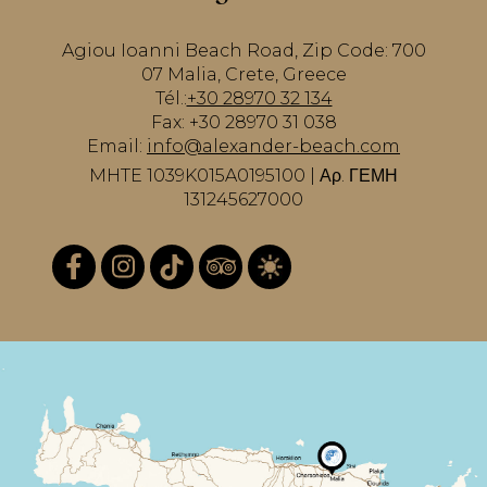
Agiou Ioanni Beach Road, Zip Code: 700
07 Malia, Crete, Greece
Tél.:
+30 28970 32 134
Fax: +30 28970 31 038
Email:
info@alexander-beach.com
MHTE 1039K015A0195100 | Αρ. ΓΕΜΗ
131245627000