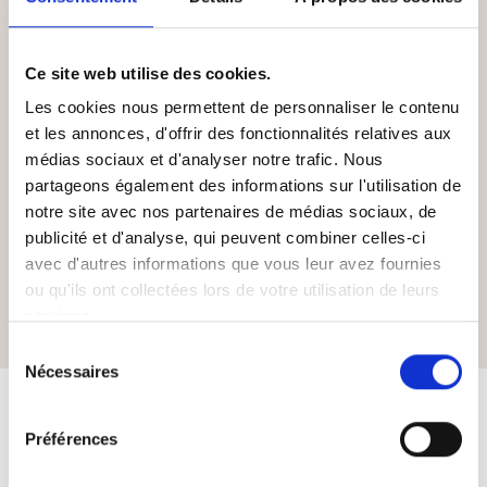
Bathroom facilities:
• Bain-douche et shampoing
• Équipements
Ce site web utilise des cookies.
• Salle de bain marbre avec baignoire ou douche
Les cookies nous permettent de personnaliser le contenu
et WC
et les annonces, d'offrir des fonctionnalités relatives aux
• Sèche-cheveux
médias sociaux et d'analyser notre trafic. Nous
Extra Services:
partageons également des informations sur l'utilisation de
• Internet sans fil ou via câble Ethernet
notre site avec nos partenaires de médias sociaux, de
• Peignoirs et chaussons
publicité et d'analyse, qui peuvent combiner celles-ci
• Service d’appel de réveil
avec d'autres informations que vous leur avez fournies
ou qu'ils ont collectées lors de votre utilisation de leurs
services.
Sélection
Nécessaires
du
consentement
Préférences
PLUS D’OPTIONS DE SÉJOUR