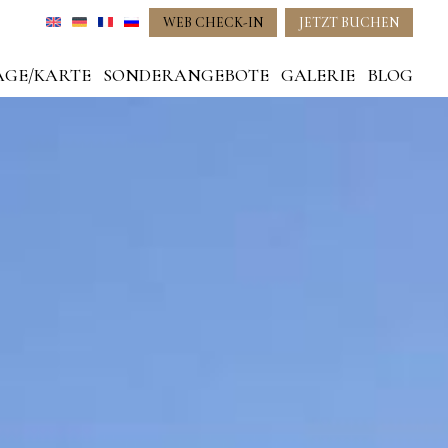
WEB CHECK-IN
JETZT BUCHEN
AGE/KARTE
SONDERANGEBOTE
GALERIE
BLOG